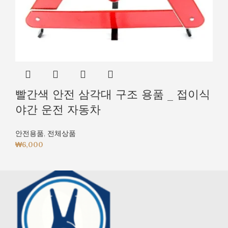
빨간색 안전 삼각대 구조 용품 _ 접이식
야간 운전 자동차
안전용품
,
전체상품
₩
6,000