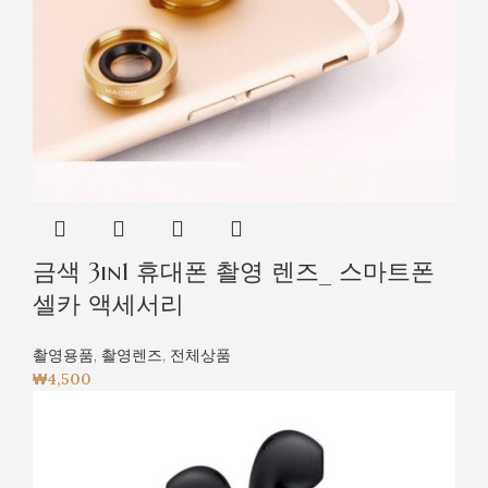
금색 3in1 휴대폰 촬영 렌즈_ 스마트폰
셀카 액세서리
촬영용품
,
촬영렌즈
,
전체상품
₩
4,500