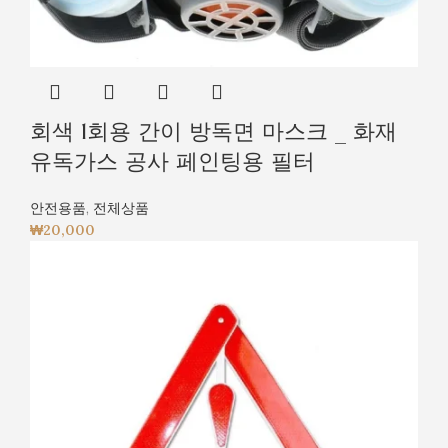
회색 1회용 간이 방독면 마스크 _ 화재
유독가스 공사 페인팅용 필터
안전용품
,
전체상품
₩
20,000