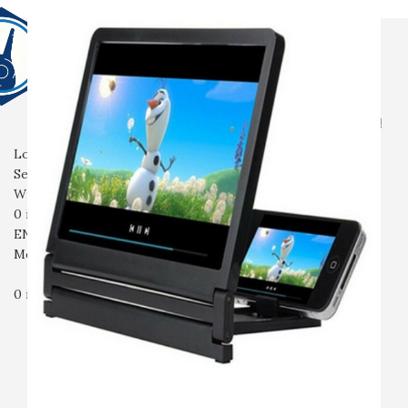
전체상품
생활용품
전자기기
촬영용품
산업용품
안전용품
입고예정
회사소개
자주묻는질문
문의
Login / Register
Search
Wishlist
0
items
₩
0
ENG
Menu
0
items
₩
0