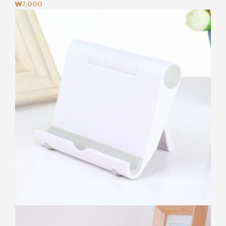
₩
7,000