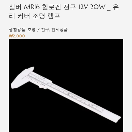
실버 MR16 할로겐 전구 12V 20W _ 유
리 커버 조명 램프
생활용품
,
조명 / 전구
,
전체상품
₩
2,000