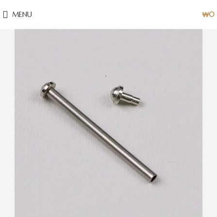
MENU
₩
0