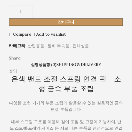
금
속
부
품
장바구니
조
립
Compare
Add to wishlist
카테고리:
산업용품
,
장비 부속품
,
전체상품
Share:
설명
상품평 (0)
SHIPPING & DELIVERY
설명
은색 밴드 조절 스프링 연결 핀 _ 소
형 금속 부품 조립
다양한 소형 기기와 부품 조립에 활용할 수 있는 실용적인 금속
연결 부품입니다.
내부 스프링 구조를 이용해 길이 조절 및 고정이 가능하여, 밴
드·스트랩·프레임·케이스 등 서로 다른 부품을 안정적으로 연결