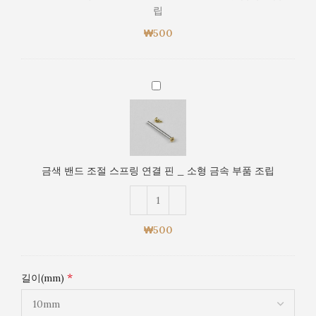
스
립
프
₩
링
500
연
결
핀
금
_
색
소
밴
형
드
금
조
속
절
금색 밴드 조절 스프링 연결 핀 _ 소형 금속 부품 조립
부
스
품
프
조
링
립
연
₩
500
결
핀
_
*
길이(mm)
소
형