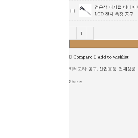
디
지
캘
검은색 디지털 버니어 캘
검
지
털
리
LCD 전자 측정 공구
은
털
버
퍼
색
버
니
스
디
니
어
150mm
지
어
캘
_
털
캘
리
LCD
버
리
퍼
전
Compare
Add to wishlist
니
퍼
스
자
어
스
150mm
측
카테고리:
공구
,
산업용품
,
전체상품
캘
150mm
_
정
리
_
LCD
공
Share:
퍼
LCD
전
구
스
전
자
150mm
자
측
_
측
정
LCD
정
공
전
공
구
자
구
측