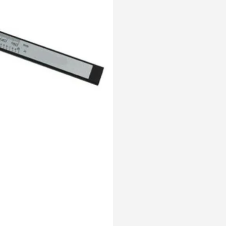
정
공
구