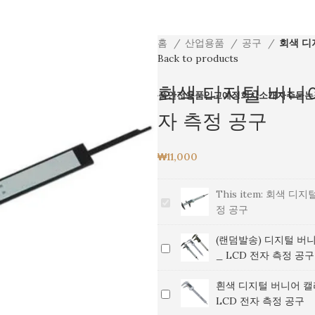
홈
산업용품
공구
회색 디
Back to products
회색 디지털 버니어 
체상품
생활용품
전자기기
촬영용품
산업용품
안전용품
입고예정
회사소개
자주묻는
자 측정 공구
₩
11,000
This item:
회색 디지털
회
정 공구
색
디
(랜덤발송) 디지털 버니
(랜
지
_ LCD 전자 측정 공구
덤
털
발
버
흰색 디지털 버니어 캘리
흰
송)
니
LCD 전자 측정 공구
색
디
어