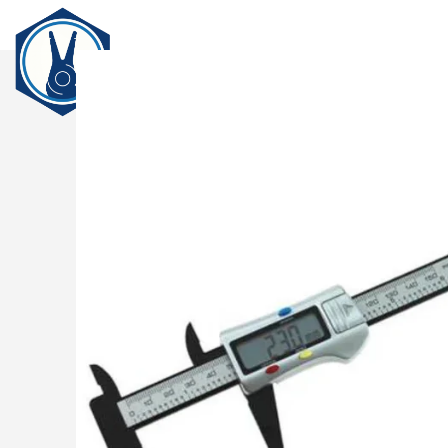
전
Login / Register
Search
Wishlist
0
items
₩
0
ENG
Menu
0
items
₩
0