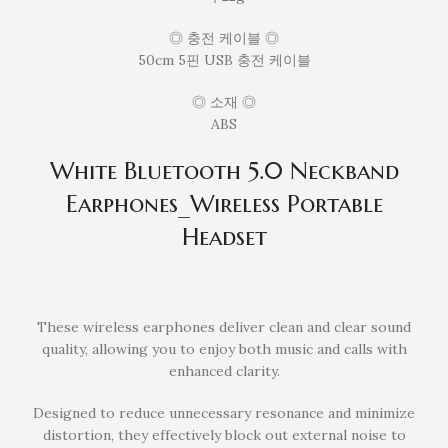
◎ 충전 케이블 ◎
50cm 5핀 USB 충전 케이블
◎ 소재 ◎
ABS
White Bluetooth 5.0 Neckband
Earphones_Wireless Portable
Headset
These wireless earphones deliver clean and clear sound
quality, allowing you to enjoy both music and calls with
enhanced clarity.
Designed to reduce unnecessary resonance and minimize
distortion, they effectively block out external noise to