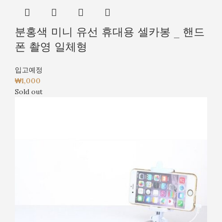
분홍색 미니 유선 휴대용 셀카봉 _ 핸드
폰 촬영 일체형
입고예정
₩
1,000
Sold out