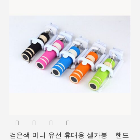
검은색 미니 유선 휴대용 셀카봉 _ 핸드