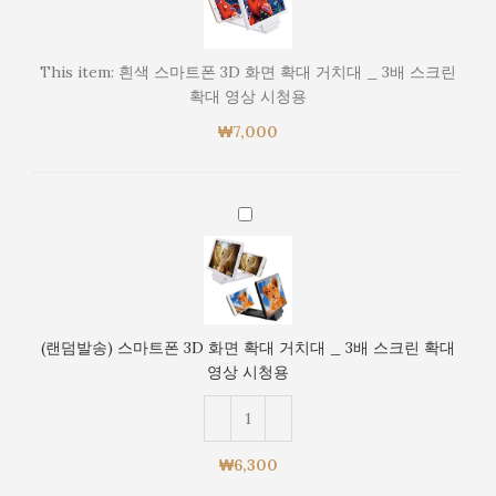
마
트
폰
This item:
흰색 스마트폰 3D 화면 확대 거치대 _ 3배 스크린
3D
확대 영상 시청용
화
₩
7,000
면
확
대
거
(랜
치
덤
대
발
_
송)
3
스
배
마
(랜덤발송) 스마트폰 3D 화면 확대 거치대 _ 3배 스크린 확대
스
트
영상 시청용
크
폰
린
3D
확
화
대
면
₩
6,300
영
확