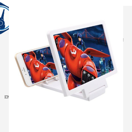
전체상품
생활용품
전자기기
촬영용품
산업용품
안전용품
입고예정
회사소개
자주묻는질문
문의
LOGIN / REGISTER
₩
0
ENG
MENU
₩
0