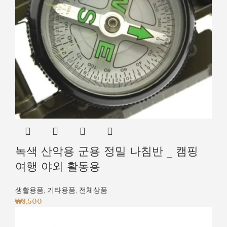
녹색 산악용 군용 정밀 나침반 _ 캠핑
여행 야외 활동용
생활용품
,
기타용품
,
전체상품
₩
8,500