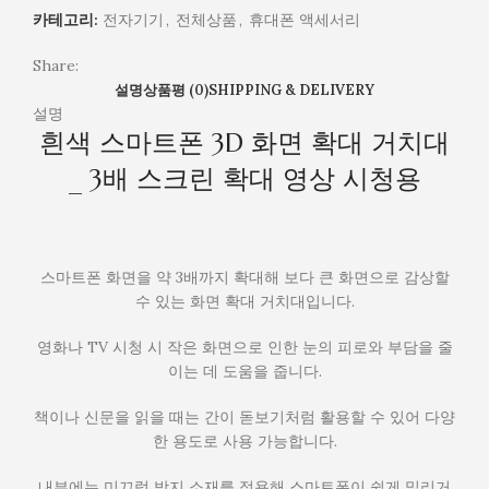
크
카테고리:
전자기기
,
전체상품
,
휴대폰 액세서리
린
확
Share:
대
설명
상품평 (0)
SHIPPING & DELIVERY
영
설명
흰색 스마트폰 3D 화면 확대 거치대
상
시
_ 3배 스크린 확대 영상 시청용
청
용
스마트폰 화면을 약 3배까지 확대해 보다 큰 화면으로 감상할
수 있는 화면 확대 거치대입니다.
영화나 TV 시청 시 작은 화면으로 인한 눈의 피로와 부담을 줄
이는 데 도움을 줍니다.
책이나 신문을 읽을 때는 간이 돋보기처럼 활용할 수 있어 다양
한 용도로 사용 가능합니다.
내부에는 미끄럼 방지 소재를 적용해 스마트폰이 쉽게 밀리거