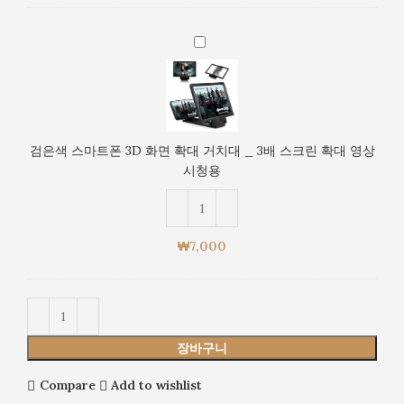
상
대
시
거
청
검
치
용
은
대
색
_
스
3
마
배
트
스
검은색 스마트폰 3D 화면 확대 거치대 _ 3배 스크린 확대 영상
폰
크
시청용
3D
린
화
확
면
대
확
영
₩
7,000
대
상
거
시
치
청
대
용
_
장바구니
3
배
Compare
Add to wishlist
스