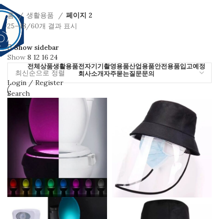
홈
생활용품
페이지 2
25–48/60개 결과 표시
Show sidebar
Show
8
12
16
24
전체상품
생활용품
전자기기
촬영용품
산업용품
안전용품
입고예정
회사소개
자주묻는질문
문의
Login / Register
Search
Wishlist
0
items
₩
0
ENG
Menu
0
items
₩
0