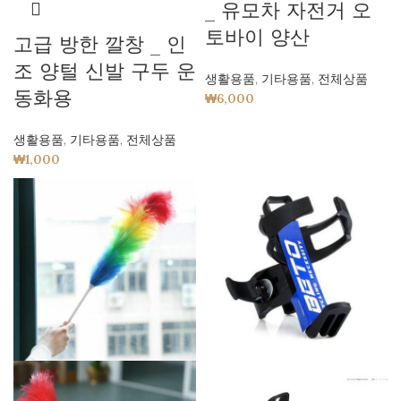
_ 유모차 자전거 오
토바이 양산
고급 방한 깔창 _ 인
조 양털 신발 구두 운
생활용품
,
기타용품
,
전체상품
동화용
₩
6,000
생활용품
,
기타용품
,
전체상품
₩
1,000