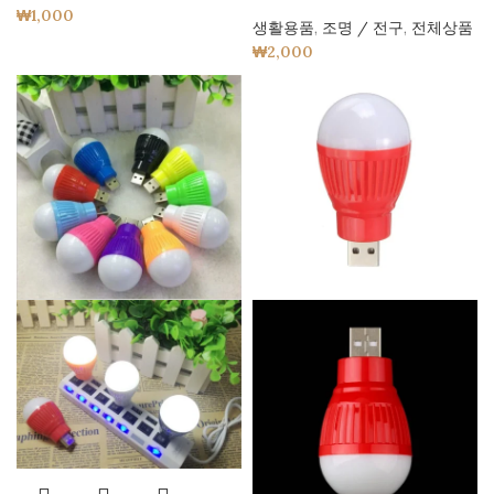
₩
1,000
생활용품
,
조명 / 전구
,
전체상품
₩
2,000