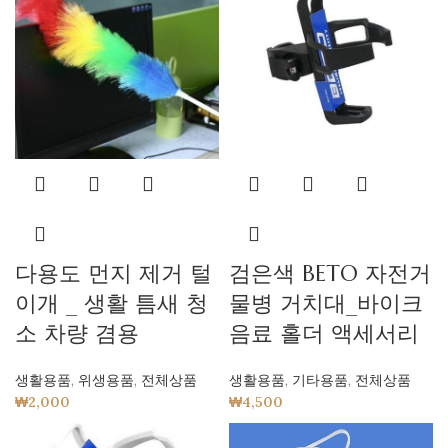
다용도 먼지 제거 털
검은색 BETO 자전거
이개 _ 생활 틈새 청
물병 거치대_바이크
소 차량 겸용
음료 홀더 액세서리
생활용품
,
위생용품
,
전체상품
생활용품
,
기타용품
,
전체상품
₩
2,000
₩
4,500