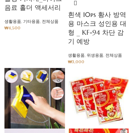
음료 홀더 액세서리
흰색 10ps 황사 방역
생활용품
,
기타용품
,
전체상품
용 마스크 성인용 대
₩
4,500
형 _ KF-94 차단 감
기 예방
생활용품
,
위생용품
,
전체상품
₩
3,000