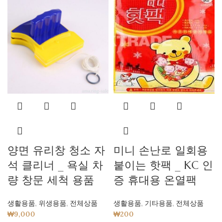
양면 유리창 청소 자
미니 손난로 일회용
석 클리너 _ 욕실 차
붙이는 핫팩 _ KC 인
량 창문 세척 용품
증 휴대용 온열팩
생활용품
,
위생용품
,
전체상품
생활용품
,
기타용품
,
전체상품
₩
9,000
₩
200