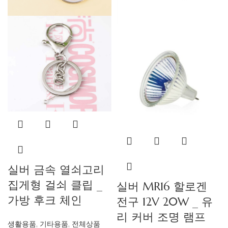
실버 금속 열쇠고리
집게형 걸쇠 클립 _
실버 MR16 할로겐
가방 후크 체인
전구 12V 20W _ 유
리 커버 조명 램프
생활용품
,
기타용품
,
전체상품