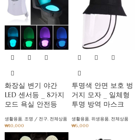
화장실 변기 야간
투명색 안면 보호 벙
LED 센서등 _ 8가지
거지 모자 _ 일체형
모드 욕실 안전등
투명 방역 마스크
생활용품
,
조명 / 전구
,
전체상품
생활용품
,
위생용품
,
전체상품
₩
10,000
₩
5,000