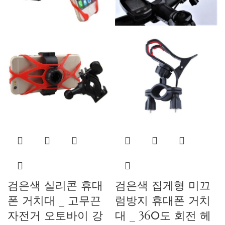
검은색 실리콘 휴대
검은색 집게형 미끄
폰 거치대 _ 고무끈
럼방지 휴대폰 거치
자전거 오토바이 강
대 _ 360도 회전 헤