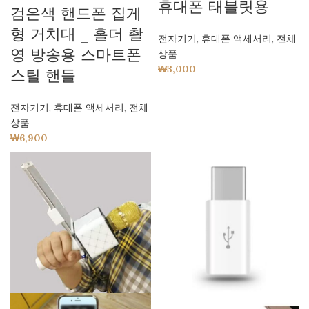
휴대폰 태블릿용
검은색 핸드폰 집게
형 거치대 _ 홀더 촬
전자기기
,
휴대폰 액세서리
,
전체
영 방송용 스마트폰
상품
₩
3,000
스틸 핸들
전자기기
,
휴대폰 액세서리
,
전체
상품
₩
6,900