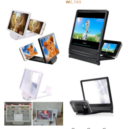
₩
2,700