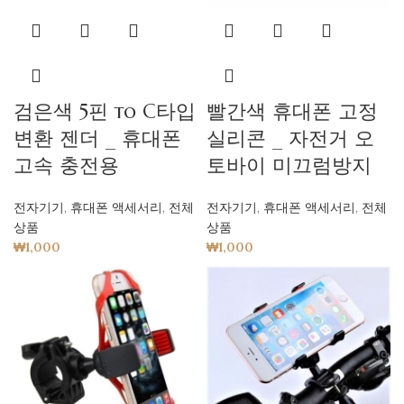
검은색 5핀 to C타입
빨간색 휴대폰 고정
변환 젠더 _ 휴대폰
실리콘 _ 자전거 오
고속 충전용
토바이 미끄럼방지
전자기기
,
휴대폰 액세서리
,
전체
전자기기
,
휴대폰 액세서리
,
전체
상품
상품
₩
1,000
₩
1,000