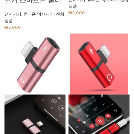
전거 스마트폰 홀더
상품
₩
3,000
전자기기
,
휴대폰 액세서리
,
전체
상품
₩
2,000