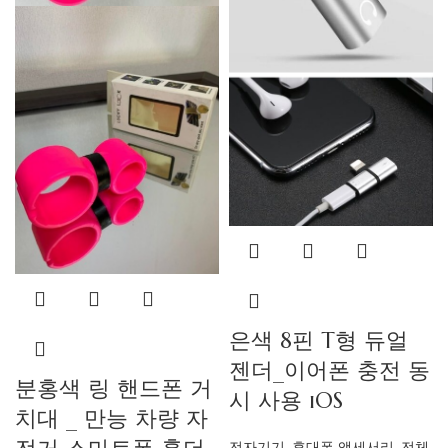
은색 8핀 T형 듀얼
젠더_이어폰 충전 동
분홍색 링 핸드폰 거
시 사용 iOS
치대 _ 만능 차량 자
전자기기
,
휴대폰 액세서리
,
전체