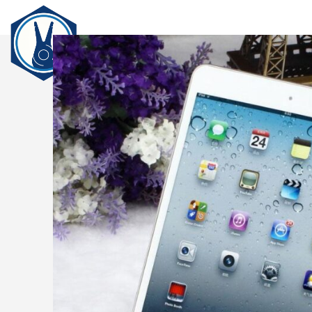
전
Login / Register
Search
Wishlist
0
items
₩
0
ENG
Menu
0
items
₩
0