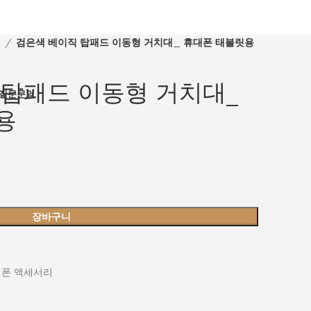
리
검은색 베이직 탑패드 이동형 거치대_ 휴대폰 태블릿용
 탑패드 이동형 거치대_
질문
문의
용
장바구니
폰 액세서리