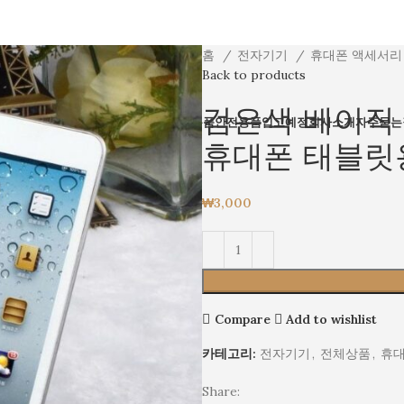
홈
전자기기
휴대폰 액세서
Back to products
검은색 베이직
체상품
생활용품
전자기기
촬영용품
산업용품
안전용품
입고예정
회사소개
자주묻는
휴대폰 태블릿
₩
3,000
Compare
Add to wishlist
카테고리:
전자기기
,
전체상품
,
휴대
Share: