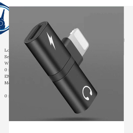
전체상품
생활용품
전자기기
촬영용품
산업용품
안전용품
입고예정
회사소개
자주묻는질문
문의
Login / Register
Search
Wishlist
0
items
₩
0
ENG
Menu
0
items
₩
0