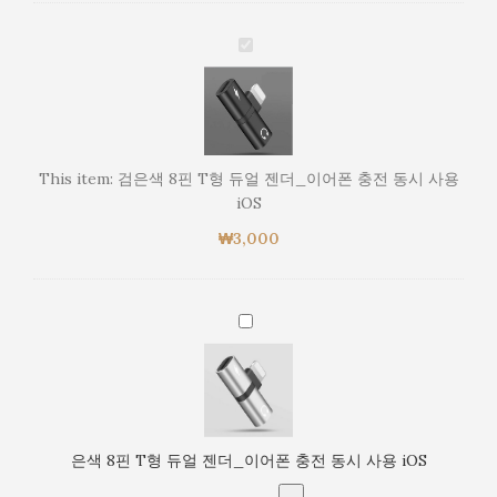
검
은
색
8
핀
T
This item:
검은색 8핀 T형 듀얼 젠더_이어폰 충전 동시 사용
형
iOS
듀
₩
3,000
얼
젠
더
_
은
이
색
어
8
폰
핀
충
T
전
형
동
은색 8핀 T형 듀얼 젠더_이어폰 충전 동시 사용 iOS
듀
시
얼