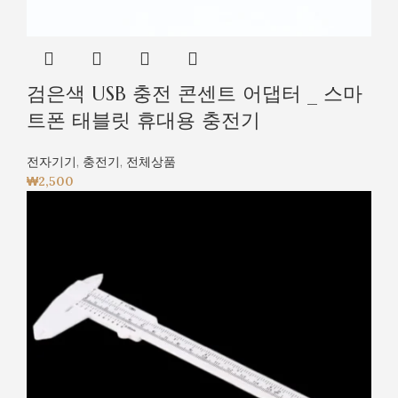
검은색 USB 충전 콘센트 어댑터 _ 스마
트폰 태블릿 휴대용 충전기
전자기기
,
충전기
,
전체상품
₩
2,500