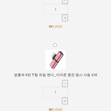
사
젠
용
더
iOS
_
이
어
₩
3,000
폰
충
전
분
동
홍
시
색
사
8
용
핀
iOS
T
분홍색 8핀 T형 듀얼 젠더_이어폰 충전 동시 사용 iOS
형
듀
얼
젠
더
_
₩
3,000
이