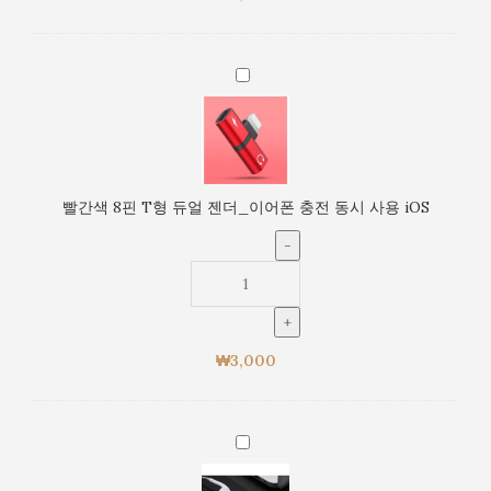
어
폰
충
빨
전
간
동
색
시
8
사
핀
용
T
빨간색 8핀 T형 듀얼 젠더_이어폰 충전 동시 사용 iOS
iOS
형
듀
얼
젠
더
_
₩
3,000
이
어
폰
충
금
전
색
동
8