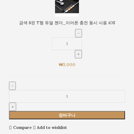
시
핀
사
T
용
형
금색 8핀 T형 듀얼 젠더_이어폰 충전 동시 사용 iOS
iOS
듀
얼
젠
더
_
이
₩
3,000
어
폰
충
전
동
시
사
용
장바구니
iOS
Compare
Add to wishlist