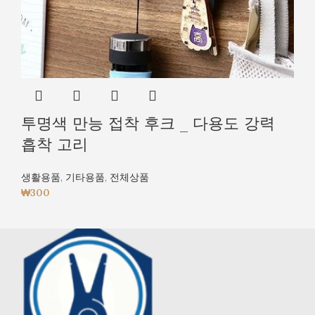
투명색 만능 접착 후크 _ 다용도 강력
흡착 고리
생활용품
,
기타용품
,
전체상품
₩
300