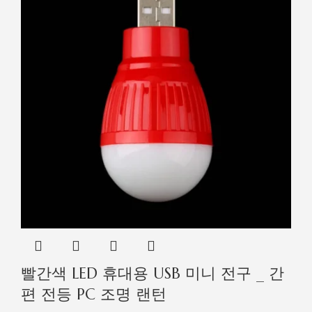
빨간색 LED 휴대용 USB 미니 전구 _ 간
편 전등 PC 조명 랜턴