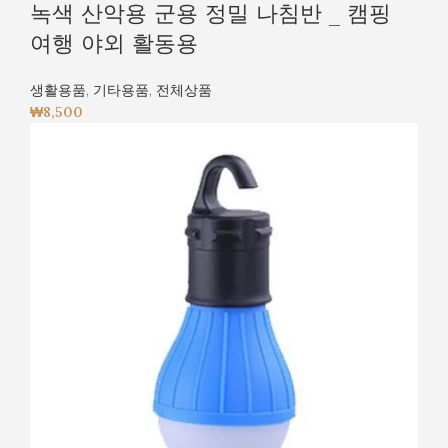
녹색 산악용 군용 정밀 나침반 _ 캠핑
여행 야외 활동용
생활용품
,
기타용품
,
전체상품
₩
8,500