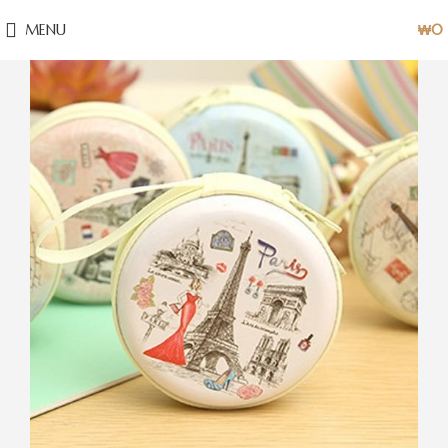
MENU
₩
0