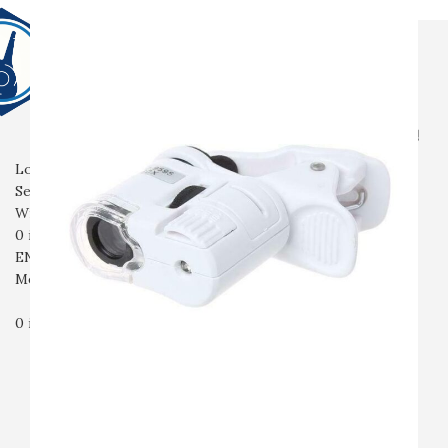
전체상품
생활용품
전자기기
촬영용품
산업용품
안전용품
입고예정
회사소개
자주묻는질문
문의
Login / Register
Search
Wishlist
0
items
₩
0
ENG
Menu
0
items
₩
0