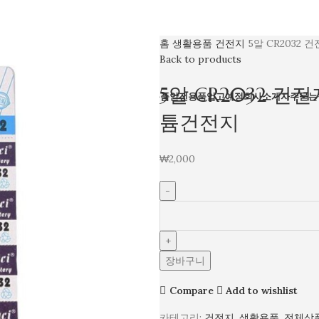
홈
생활용품
건전지
5알 CR2032
Back to products
5알 CR2032 건
체상품
생활용품
전자기기
촬영용품
산업용품
안전용품
입고예정
회사소개
자주묻는
튬건전지
₩
2,000
장바구니
Compare
Add to wishlist
카테고리:
건전지
,
생활용품
,
전체상