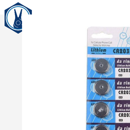
전
Login / Register
Search
Wishlist
0
items
₩
0
ENG
Menu
0
items
₩
0